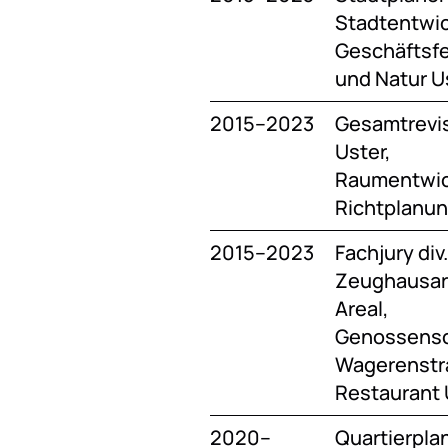
Stadtentwick
Geschäftsfe
und Natur U
2015–2023
Gesamtrevis
Uster,
Raumentwic
Richtplanu
2015–2023
Fachjury div
Zeughausare
Areal,
Genossensc
Wagerenstr
Restaurant 
2020–
Quartierpl