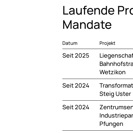
Laufende Pr
Mandate
Datum
Projekt
Seit 2025
Liegenschaf
Bahnhofstra
Wetzikon
Seit 2024
Transformat
Steig Uster
Seit 2024
Zentrumsen
Industriepa
Pfungen