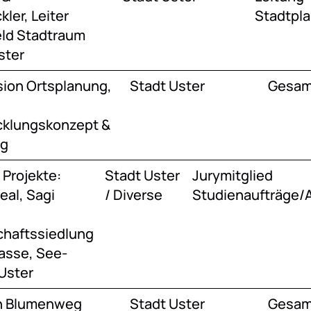
ler, Leiter
Stadtpl
ld Stadtraum
ster
ion Ortsplanung,
Stadt Uster
Gesamt
klungskonzept &
ng
. Projekte:
Stadt Uster
Jurymitglied
al, Sagi
/ Diverse
Studienaufträge/
haftssiedlung
asse, See-
Uster
an Blumenweg
Stadt Uster
Gesamt