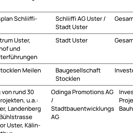
lan Schliiffi-
Schliiffi AG Uster /
Gesamt
Stadt Uster
rum Uster,
Stadt Uster
Gesamt
hof und
terführungen
Stocklen Meilen
Baugesellschaft
Invest
Stocklen
 von rund 30
Odinga Promotions AG
Inves
ojekten, u.a.:
/
Proj
er, Landenberg
Stadtbauentwicklungs
Bauh
 Bühlstrasse
AG
or Uster, Kälin-