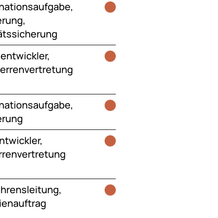
nationsaufgabe,
erung,
ätssicherung
entwickler,
errenvertretung
nationsaufgabe,
ierung
ntwickler,
renvertretung
ahrensleitung,
ienauftrag