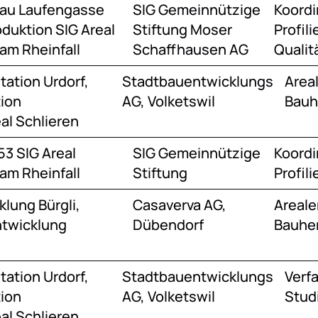
Bau Laufengasse
SIG Gemeinnützige
Koordi
oduktion SIG Areal
Stiftung Moser
Profili
m Rheinfall
Schaffhausen AG
Qualit
tation Urdorf,
Stadtbauentwicklungs
Areal
ion
AG, Volketswil
Bauh
l Schlieren
3 SIG Areal
SIG Gemeinnützige
Koordi
m Rheinfall
Stiftung
Profil
lung Bürgli,
Casaverva AG,
Areale
twicklung
Dübendorf
Bauher
tation Urdorf,
Stadtbauentwicklungs
Verf
ion
AG, Volketswil
Stud
l Schlieren