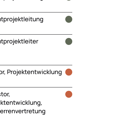
projektleitung
projektleiter
or, Projektentwicklung
tor,
ektentwicklung,
errenvertretung