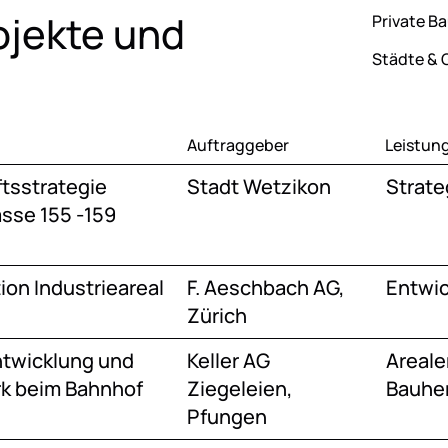
ojekte und
Private B
Städte &
Auftraggeber
Leistun
tsstrategie
Stadt Wetzikon
Strate
sse 155 -159
ion Industrieareal
F. Aeschbach AG,
Entwic
Zürich
twicklung und
Keller AG
Areale
rk beim Bahnhof
Ziegeleien,
Bauher
Pfungen