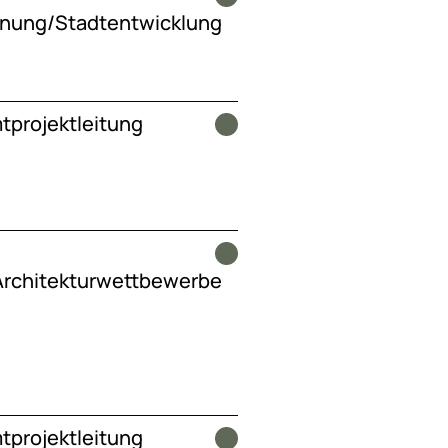
anung/Stadtentwicklung
projektleitung
Architekturwettbewerbe
projektleitung