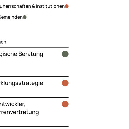
auherrschaften & Institutionen
 Gemeinden
gen
gische Beratung
klungsstrategie
ntwickler,
renvertretung