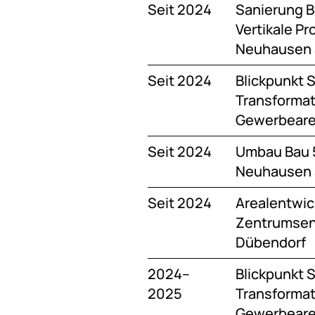
Seit 2024
Sanierung 
Vertikale Pr
Neuhausen a
Seit 2024
Blickpunkt S
Transformat
Gewerbearea
Seit 2024
Umbau Bau 5
Neuhausen a
Seit 2024
Arealentwick
Zentrumsen
Dübendorf
2024–
Blickpunkt S
2025
Transformat
Gewerbearea